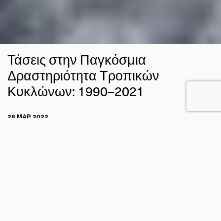
Τάσεις στην Παγκόσμια
Δραστηριότητα Τροπικών
Κυκλώνων: 1990–2021
28 ΜΑΡ 2022
ΣΤΑΥΡΟΣ ΝΤΑΦΗΣ
ΚΛΙΜΑ
FACEBOOK
TWITTER
EMAIL
Νέα μελέτη διερευνά τις τάσεις της δραστηριότητας των
τροπικών κυκλώνων παγκοσμίως την περίοδο 1990–2021,
μια περίοδο που χαρακτηρίζεται από συνέπεια στην
παρατήρηση των ακραίων καιρικών φαινομένων μέσω