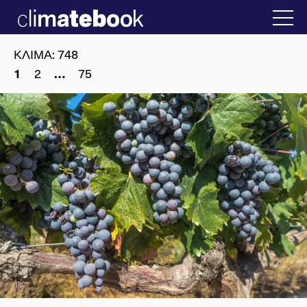
2025
ν Ελλάδα
22 ΙΑΝ 2026
Η άβολη αλήθεια γ
ΚΛΙΜΑ
:
748
2
75
1
…