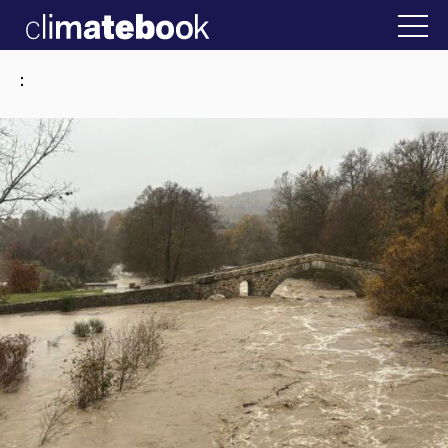
2025
την Ελλάδα
22 ΙΑΝ 2026
Η άβολη αλήθεια
: