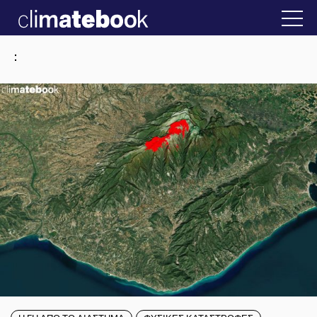
2025
στην Ελλάδα
22 ΙΑΝ 2026
Η άβολη αλήθει
: