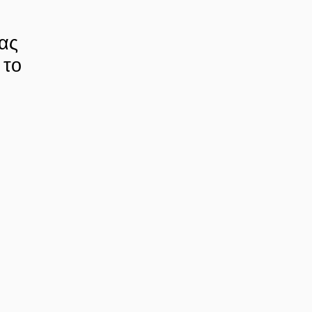
δας
 το