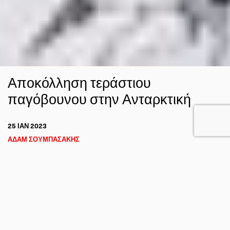
Αποκόλληση τεράστιου
παγόβουνου στην Ανταρκτική
25 ΙΑΝ 2023
ΑΔΑΜ ΣΟΥΜΠΑΣΑΚΗΣ
ΦΥΣΙΚΕΣ ΚΑΤΑΣΤΡΟΦΕΣ
Η ΓΗ ΑΠΟ ΤΟ ΔΙΑΣΤΗΜΑ
FACEBOOK
TWITTER
EMAIL
Ένα τεράστιο παγόβουνο, επιφάνειας περίπου 1550 km²,
σχεδόν στο μέγεθος της ευρύτερης περιοχής Λονδίνου,
έχει αποσπαστεί από την κρηπίδα πάγου Brunt Ice Shelf,