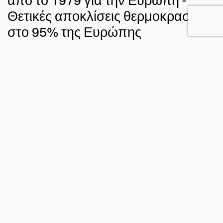
Θετικές αποκλίσεις θερμοκρασίας
στο 95% της Ευρώπης
7 ΣΕΠ 2022
ΓΙΩΡΓΟΣ ΚΥΡΟΣ
ΚΛΙΜΑ
FACEBOOK
TWITTER
EMAIL
Ο Αύγουστος του 2022 ήταν ο
πιο θερμός για την
και
. Η
Ευρώπη
4ος πιο θερμός παγκοσμίως από 1979
μέση θερμοκρασία του Αυγούστου στην Ευρώπη
κυμάνθηκε
της περιόδου
1,72°C πάνω από τα επίπεδα
1991-2020, μιας
ήδη αρκετά θερμής περιόδου για τον
. Στη Δυτική Ευρώπη και τη Βορειοδυτική Ρωσία
πλανήτη
καταγράφηκαν οι υψηλότερες θετικές αποκλίσεις
θερμοκρασίας έως
με
, με κύματα καύσωνα που
+5°C
+6°C
ταλαιπώρησαν δεκάδες εκατομμύρια κατοίκους.