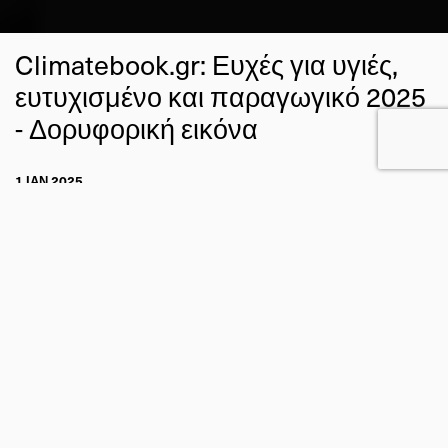
Climatebook.gr: Ευχές για υγιές,
ευτυχισμένο και παραγωγικό 2025
- Δορυφορική εικόνα
1 ΙΑΝ 2025
ΓΙΩΡΓΟΣ ΚΥΡΟΣ
Η ΓΗ ΑΠΟ ΤΟ ΔΙΑΣΤΗΜΑ
FACEBOOK
TWITTER
EMAIL
Δώδεκα ώρες περίπου μετά την αλλαγή του χρόνου στη
χώρας μας, ο ευρωπαϊκός μετεωρολογικός δορυφόρος
κατέγραψε την σχετική εικόνα.
Meteosat-10
Το πρώτο φως της ημέρας για το
στην
είναι
2025
Ευρώπη
γεγονός.