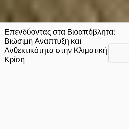
Επενδύοντας στα Βιοαπόβλητα:
Βιώσιμη Ανάπτυξη και
Ανθεκτικότητα στην Κλιματική
Κρίση
4 ΝΟΕ 2025
ΣΤΑΥΡΟΣ ΝΤΑΦΗΣ
ΚΛΙΜΑ
FACEBOOK
TWITTER
EMAIL
Η Ελλάδα παράγει περίπου 2,5 έως 3 εκατομμύρια τόνους
αστικών βιοαποβλήτων ετησίως, κυρίως λόγω των
υψηλών ποσοστών παραγωγής και κατανάλωσης