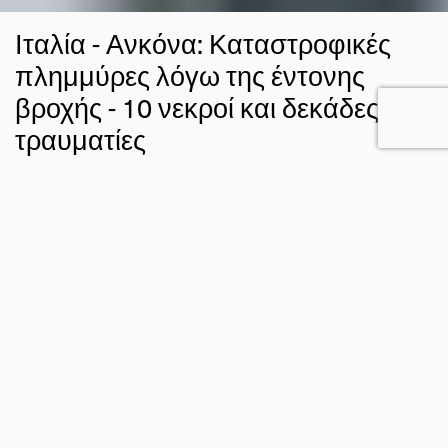
Ιταλία - Ανκόνα: Καταστροφικές
πλημμύρες λόγω της έντονης
βροχής - 10 νεκροί και δεκάδες
τραυματίες
17 ΣΕΠ 2022
ΓΙΩΡΓΟΣ ΚΥΡΟΣ
ΚΑΙΡΙΚΑ ΓΕΓΟΝΟΤΑ
ΚΛΙΜΑ
ΦΥΣΙΚΕΣ ΚΑΤΑΣΤΡΟΦΕΣ
FACEBOOK
TWITTER
EMAIL
μετά
Τουλάχιστον 10 άνθρωποι έχασαν τη ζωή τους
από ξαφνικές πλημμύρες που έπληξαν την περιοχή
Μάρκε
στην
τη νύχτα της 15ης Σεπτεμβρίου 2022,
Ανκόνα
ανακοίνωσαν οι αρχές.