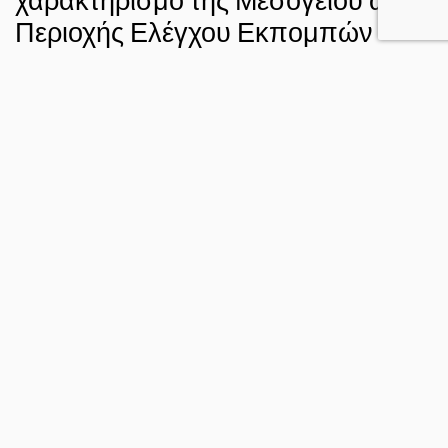
Περιοχής Ελέγχου Εκπομπών
(ECA)
26 ΙΟΥΝ 2022
ΣΤΑΥΡΟΣ ΝΤΑΦΗΣ
ΚΛΙΜΑ
FACEBOOK
TWITTER
EMAIL
Οι Οργανώσεις – μέλη του Δικτύου για τη MedECA
χαιρετίζουν την πρόταση για χαρακτηρισμό της Μεσογείου
Θάλασσας ως Περιοχής Ελέγχου Εκπομπών (ECA) για τα
οξείδια του θείου (SOX) που υποβλήθηκε πρόσφατα στον
Διεθνή Ναυτιλιακό Οργανισμό (IMO) από όλες τις
μεσογειακές χώρες και την ΕΕ, και προτρέπουν τα κράτη
μέλη του IMO να την εξετάσουν προς όφελος της υγείας και
του περιβάλλοντος. Η πρόταση, που αποτελεί σημαντική
εξέλιξη στο διαχρονικό αίτημα για την προστασία της