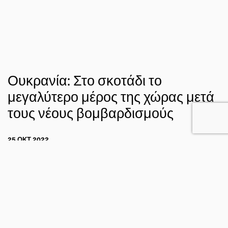
Ουκρανία: Στο σκοτάδι το
μεγαλύτερο μέρος της χώρας μετά
τους νέους βομβαρδισμούς
25 ΟΚΤ 2022
ΣΤΑΥΡΟΣ ΝΤΑΦΗΣ
Η ΓΗ ΑΠΟ ΤΟ ΔΙΑΣΤΗΜΑ
FACEBOOK
TWITTER
EMAIL
Σοβαρά προβλήματα ηλεκτροδότησης παρουσιάζονται
στην Ουκρανία μετά τους τελευταίους βομβαρδισμούς των