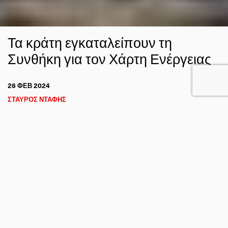
Τα κράτη εγκαταλείπουν τη
Συνθήκη για τον Χάρτη Ενέργειας
26 ΦΕΒ 2024
ΣΤΑΥΡΟΣ ΝΤΑΦΗΣ
ΚΛΙΜΑ
FACEBOOK
TWITTER
EMAIL
Η Συνθήκη για τον Χάρτη Ενέργειας (
Energy Charter Treaty
) είναι μια διεθνής συμφωνία που θεσπίζει ένα
– ECT
πλαίσιο για τη διασυνοριακή συνεργασία στον ενεργειακό
κλάδο. Στη Συνθήκη ECT έχουν προσχωρήσει συνολικά 54
μέλη από το 1994, μεταξύ των οποίων και η χώρα μας.