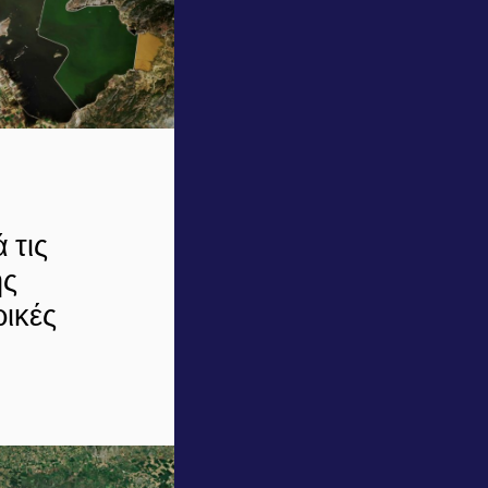
 τις
ης
ρικές