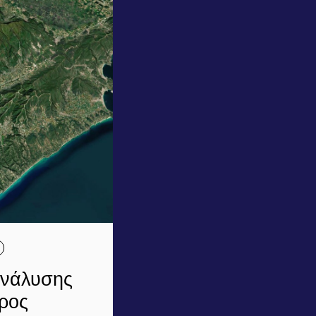
ανάλυσης
όρος