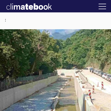
2025
ην Ελλάδα
22 ΙΑΝ 2026
Η άβολη αλήθεια
: