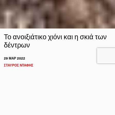
Το ανοιξιάτικο χιόνι και η σκιά των
δέντρων
29 ΜΑΡ 2022
ΣΤΑΥΡΟΣ ΝΤΑΦΗΣ
ΚΑΙΡΙΚΑ ΓΕΓΟΝΟΤΑ
FACEBOOK
TWITTER
EMAIL
Οι φωτογραφίες δείχνουν ένα χαρακτηριστικό παράδειγμα
διατήρησης του χιονιού στο έδαφος όπου πέφτει η σκιά
των δέντρων μετά από μια σύντομη χιονόπτωση την
άνοιξη, στην Πενσυλβάνια των ΗΠΑ το πρωί της Τρίτης 29