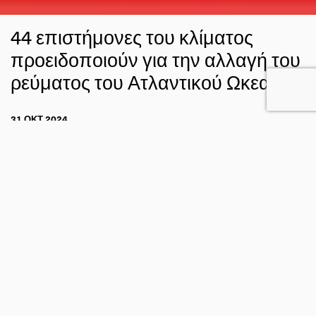
44 επιστήμονες του κλίματος
προειδοποιούν για την αλλαγή του
ρεύματος του Ατλαντικού Ωκεανού
31 ΟΚΤ 2024
GUEST AUTHOR
ΚΑΙΡΟΣ
ΚΛΙΜΑ
FACEBOOK
TWITTER
EMAIL
*
Δρ. Αναστασία Ρωμανού
Γράφει η
, Φυσική Επιστήμων
Ερευνήτρια Ινστιτούτο Γκόνταρντ ΝΑΣΑ, Συμβ. Καθηγήτρια
Πανεπ. Κολούμπια.
Η Μεσημβρινή Ανατρεπτική Κυκλοφορία του Ατλαντικού
Ωκεανού (Atlantic Meridional Overturning Circulation,