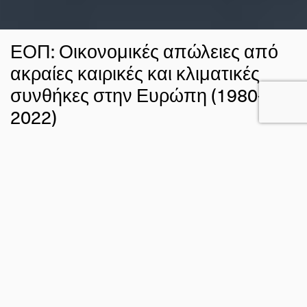
ΕΟΠ: Οικονομικές απώλειες από
ακραίες καιρικές και κλιματικές
συνθήκες στην Ευρώπη (1980-
2022)
19 ΟΚΤ 2023
ΑΔΑΜ ΣΟΥΜΠΑΣΑΚΗΣ
ΚΛΙΜΑ
FACEBOOK
TWITTER
EMAIL
Κατά την περίοδο μεταξύ 1980 και 2022, οι ακραίες
συνθήκες που σχετίζονται άμεσα και έμμεσα με τις καιρικές
συνθήκες και το κλίμα προκάλεσαν οικονομικές απώλειες
650
περιουσιακών στοιχείων που εκτιμώνται σε