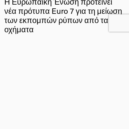
Η Ευρωπαϊκή Ένωση προτείνει
νέα πρότυπα Euro 7 για τη μείωση
των εκπομπών ρύπων από τα
οχήματα
13 ΝΟΕ 2022
ΣΤΑΥΡΟΣ ΝΤΑΦΗΣ
ΚΛΙΜΑ
FACEBOOK
TWITTER
EMAIL
Η Ευρωπαϊκή Επιτροπή παρουσίασε την Πέμπτη 10
Νοεμβρίου 2022 πρόταση για τη μείωση της
ατμοσφαιρικής ρύπανσης από νέα μηχανοκίνητα οχήματα
που πωλούνται στην ΕΕ για να ανταποκριθεί στη φιλοδοξία
της Ευρωπαϊκής Πράσινης Συμφωνίας για μηδενική
ρύπανση, διατηρώντας παράλληλα τα οχήματα προσιτά για
τους καταναλωτές και προωθώντας την ανταγωνιστικότητα