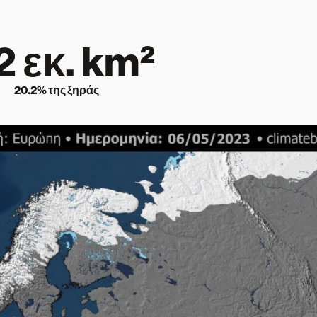
2
εκ. km²
20.2
% της ξηράς