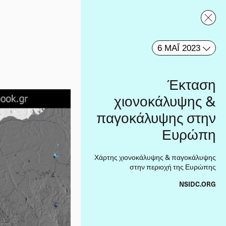
COP30
6 ΜΑΪ́ 2023
FACT CHECK
Έκταση
ΠΟΙΟΤΗΤΑ ΑΕΡΑ
χιονοκάλυψης &
ΕΝΕΡΓΕΙΑ
παγοκάλυψης στην
ΩΚΕΑΝΟΣ
Ευρώπη
ΚΑΙΡΟΣ
ΚΑΙΡΙΚΑ ΓΕΓΟΝΟΤΑ
Χάρτης χιονοκάλυψης & παγοκάλυψης
στην περιοχή της Ευρώπης
ΚΛΙΜΑ
NSIDC.ORG
ΦΥΣΙΚΕΣ ΚΑΤΑΣΤΡΟΦΕΣ
Η ΓΗ ΑΠΟ ΤΟ ΔΙΑΣΤΗΜΑ
ΑΠΟΨΕΙΣ