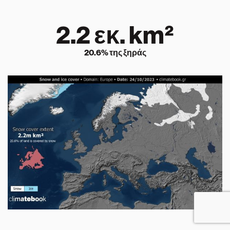
2.2
εκ. km²
20.6
% της ξηράς