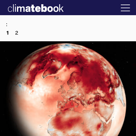
2025
δα
22 ΙΑΝ 2026
Η άβολη αλήθεια για την 
:
2
1