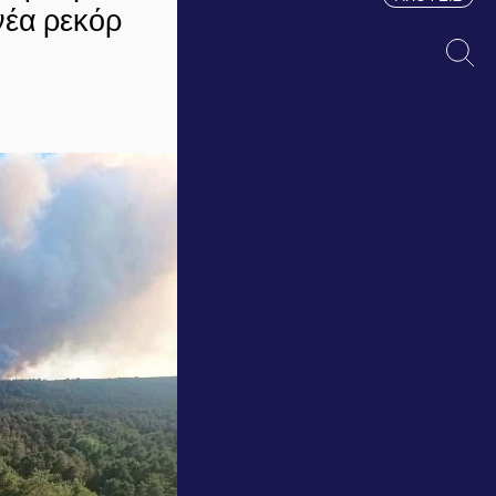
νέα ρεκόρ