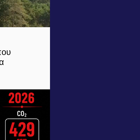
που
ία