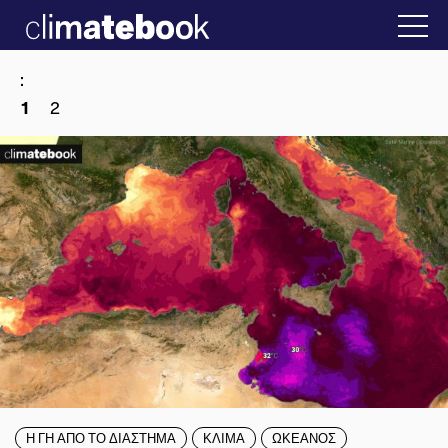
2025
λλάδα
22 ΙΑΝ 2026
Η άβολη αλήθεια για 
:
1
2
Η ΓΗ ΑΠΟ ΤΟ ΔΙΑΣΤΗΜΑ
ΚΛΙΜΑ
ΩΚΕΑΝΟΣ