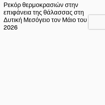
Ρεκόρ θερμοκρασιών στην
επιφάνεια της θάλασσας στη
Δυτική Μεσόγειο τον Μάιο του
2026
29 ΜΑΪ́ 2026
ΣΟΦΙΑ ΔΑΡΜΑΡΑΚΗ
ΚΛΙΜΑ
ΩΚΕΑΝΟΣ
FACEBOOK
TWITTER
EMAIL
Μαΐου 2026
Την τελευταία εβδομάδα του
, ενώ βρίσκεται σε
Δυτική
εξέλιξη ένα παρατεταμένο κύμα καύσωνα στη
Ευρώπη
, η επιφανειακή θερμοκρασία της θάλασσας στη
Δυτική
Μεσόγειο
παρουσιάζει επίσης ιδιαίτερα υψηλές
2 έως 5°C
τιμές. Οι θερμοκρασίες κυμαίνονται τοπικά από
πάνω από τον μέσο όρο της περιόδου αναφοράς
1991–2020
Ανατολική
(Εικόνα 1). Στον αντίποδα, η