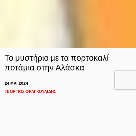
Το μυστήριο με τα πορτοκαλί
ποτάμια στην Αλάσκα
24 ΜΑΪ́ 2024
ΓΕΩΡΓΙΟΣ ΦΡΑΓΚΟΥΛΙΔΗΣ
Η ΓΗ ΑΠΟ ΤΟ ΔΙΑΣΤΗΜΑ
ΚΛΙΜΑ
FACEBOOK
TWITTER
EMAIL
Τα τελευταία χρόνια έχει παρατηρηθεί ότι πολλά ποτάμια
στην οροσειρά Brooks της
γίνονται
Βόρειας Αλάσκας