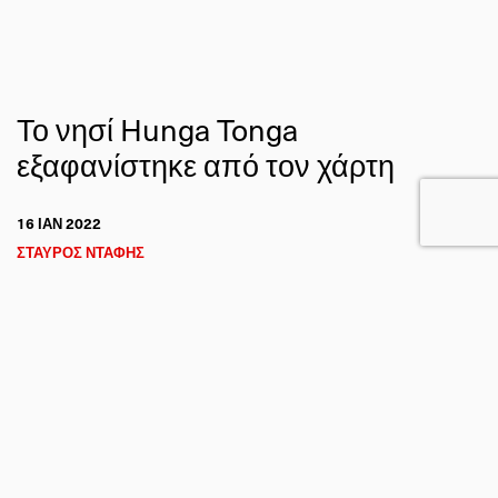
Το νησί Hunga Tonga
εξαφανίστηκε από τον χάρτη
16 ΙΑΝ 2022
ΣΤΑΥΡΟΣ ΝΤΑΦΗΣ
ΦΥΣΙΚΕΣ ΚΑΤΑΣΤΡΟΦΕΣ
Η ΓΗ ΑΠΟ ΤΟ ΔΙΑΣΤΗΜΑ
FACEBOOK
TWITTER
EMAIL
Το ηφαιστειογενές νησί Hunga Tonga ισοπεδώθηκε μετά
την έκρηξη του ηφαιστείου Hunga Tonga–Hunga Haʻapai
το Σάββατο 15 Ιανουαρίου 2022.
Ο ευρωπαϊκός δορυφόρος Sentinel-1 παρέχει εικόνες από
την έκταση του νησιού πριν και μετά την έκρηξη, οι οποίες