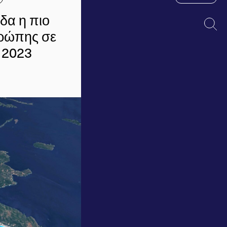
δα η πιο
υρώπης σε
 2023