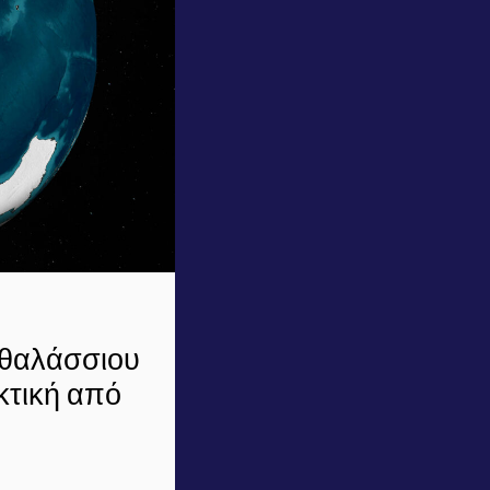
 θαλάσσιου
κτική από