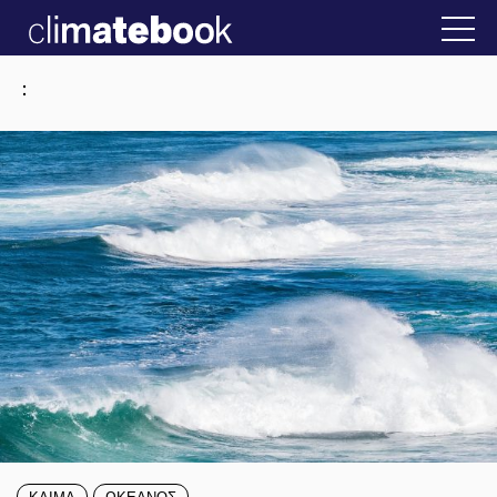
2025
ν Ελλάδα
22 ΙΑΝ 2026
Η άβολη αλήθεια 
:
ΚΛΙΜΑ
ΩΚΕΑΝΟΣ