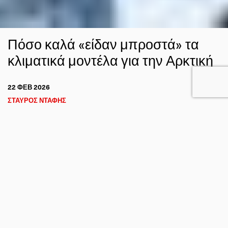
Πόσο καλά «είδαν μπροστά» τα
κλιματικά μοντέλα για την Αρκτική
22 ΦΕΒ 2026
ΣΤΑΥΡΟΣ ΝΤΑΦΗΣ
ΚΛΙΜΑ
ΩΚΕΑΝΟΣ
FACEBOOK
TWITTER
EMAIL
Η Αρκτική θερμαίνεται ταχύτερα από οποιαδήποτε άλλη
περιοχή του πλανήτη – ένα φαινόμενο γνωστό ως
Αρκτική
Ενίσχυση (Arctic Amplification)
. Το γράφημα που
συνοδεύει αυτό το άρθρο και τα στοιχεία από την
ανάλυση
δείχνουν με καθαρό τρόπο πόσο αξιόπιστα
του Zack Labe
ήταν τα κλιματικά μοντέλα στο να προβλέψουν αυτή την
εξέλιξη.